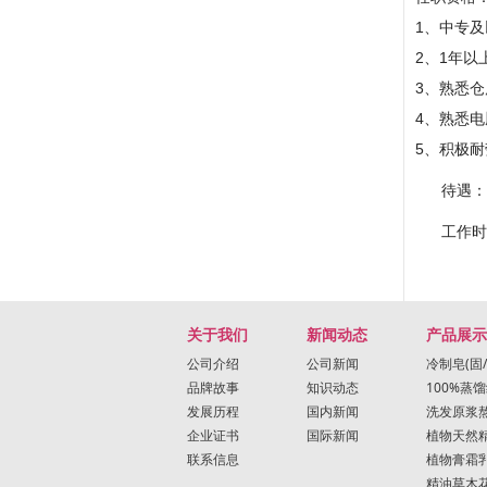
1、中专
2、1年
3、熟悉
4、熟悉电
5、积极
待遇：
工作时
关于我们
新闻动态
产品展示
公司介绍
公司新闻
冷制皂(固/
品牌故事
知识动态
100%蒸
发展历程
国内新闻
洗发原浆
企业证书
国际新闻
植物天然
联系信息
植物膏霜
精油草木