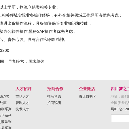
及以上学历，物流仓储类相关专业；
以上相关领域实际业务操作经验，有外企相关领域工作经历者优先考虑；
仓库进出货操作流程，具备物资保管专业知识和技能；
脑办公软件操作,懂得SAP操作者优先考虑；
耐劳、责任心强、具有合作和创新精神。
3200
间：早九晚六，周末单休
人才招聘
招商合作
企业微店
四川梦之
液/泡)
市场人才
招商动态
微店自购区
地址：成都
馏纯露
管理人才
招商说明
全国服务热线：
熬制系列
技术人才
蜀ICP备120
精华系列
乳液系列
花果系列