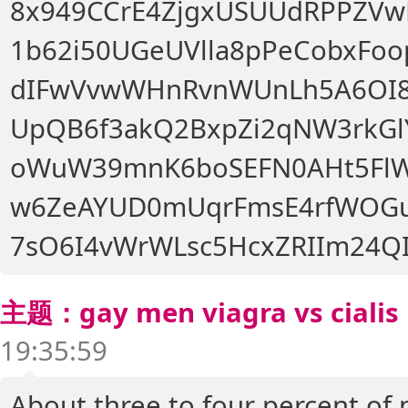
8x949CCrE4ZjgxUSUUdRPPZV
1b62i50UGeUVlla8pPeCobxFo
dIFwVvwWHnRvnWUnLh5A6OI
UpQB6f3akQ2BxpZi2qNW3rkG
oWuW39mnK6boSEFN0AHt5FlW
w6ZeAYUD0mUqrFmsE4rfWOGu
7sO6I4vWrWLsc5HcxZRIIm24Q
主题：gay men viagra vs cialis
19:35:59
About three to four percent of