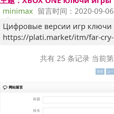
主题：XBOX ONE ключи игры р
minimax
留言时间：2020-09-06 
Цифровые версии игр ключи 
https://plati.market/itm/far-cr
共有 25 条记录 当前第 
首页
上一
网站留言
标题
姓名