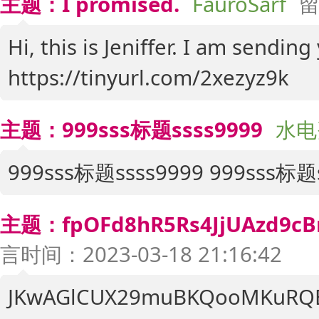
主题：I promised.
FauroSarf
留
Hi, this is Jeniffer. I am sendi
https://tinyurl.com/2xezyz9k
主题：999sss标题ssss9999
水电
999sss标题ssss9999 999sss标题
主题：fpOFd8hR5Rs4JjUAzd9cBr
言时间：2023-03-18 21:16:42
JKwAGlCUX29muBKQooMKuRQ