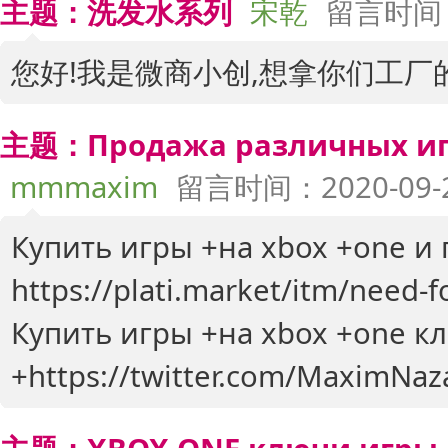
主题：洗发水系列
宋乾
留言时间：2
您好!我是微商小创,想拿你们工厂
主题：Продажа различных игр
mmmaxim
留言时间：2020-09-23
Купить игры +на xbox +one и
https://plati.market/itm/need-
Купить игры +на xbox +one к
+https://twitter.com/MaximNa