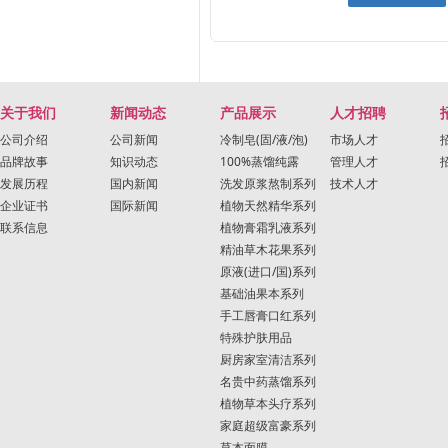
关于我们
新闻动态
产品展示
人才招聘
公司介绍
公司新闻
冷制皂(固/液/泡)
市场人才
品牌故事
知识动态
100%蒸馏纯露
管理人才
发展历程
国内新闻
洗发原浆熬制系列
技术人才
企业证书
国际新闻
植物天然精华系列
联系信息
植物膏霜乳液系列
精油草木花果系列
原液(进口/国)系列
基础油果本系列
手工唇膏口红系列
特殊护肤用品
厨房家室清洁系列
名贵中药蒸馏系列
植物草本头疗系列
家庭超级富豪系列
草本面膜